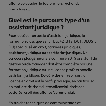
Lisez leurs témoignages pour en savoir
affaire ou dossier, la facturation, l’achat de
opportunités en
déterminant
plus sur une carrière chez Robert
Indonésie
Vietnam
logistique &
dans l'histoire des
fournitures…
Walters France.
achats dans de
marques et des
Quel est le parcours type d'un
nombreux sites
employeurs les
En savoir plus
en France.
plus respectés de
assistant juridique ?
France.
Executive search
Pour accéder au poste d’assistant juridique, la
Ressources
Santé
formation classique est un Bac+2 (BTS, DUT, DEUST,
Trouvez les bons dirigeants pour votre
humaines
DU) spécialisé en droit, carrières juridiques,
entreprise grâce à notre service sur
Obtenez un rôle
assistanat juridique ou secrétariat juridique. Un
mesure.
clé dans une
Trouvez un poste
parcours plus généraliste comme un BTS assistant de
entreprise ayant
qui vous donnera
Contactez-nous pour en savoir plus
gestion ou de manager doit être complété par une
du sens.
l'occasion d'aider
formation juridique ou une licence professionnelle
les gens à tirer le
meilleur d'eux-
assistant juridique. Du côté des entreprises, la
même.
licence en droit est le profil privilégié, en particulier
en matière de droit du travail/social, droit des
Nous rejoindre
sociétés, droit des affaires/commercial.
Avez-vous déjà
En sus des techniques de communication et
envisagé une