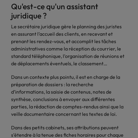
Case studies
hautement
Belgique
Malaisie
Espace presse
plus grand
Qu'est-ce qu'un assistant
Conseil
Juridique & fiscal
Comment négocier son salaire ?
Espace
Espace
Notre
stratégiques.
nombre d'offres
Mexique
juridique ?
presse
presse
responsabilité
Canada
Mexique
d'emploi dans
Market intelligence
Talent development
Espace presse
l'immobilier et la
sociale et
Nouvelle-Zélande
Entreprises
Logistique & achats
Le secrétaire juridique gère le planning des juristes
Consultez
Consultez nos
Conseils carrière
construction.
Chile
Nouvelle-Zélande
sociétale
Le guide des meilleures pratiques en
nos
dernières
en assurant l’accueil des clients, en recevant et
Pays-Bas
Assurer lors de ses 90 premiers
Notre responsabilité sociale et sociétale
matière d'onboarding
dernières
études et
prenant les rendez-vous, et accomplit les tâches
Notre politique
Chine continentale
Pays-Bas
jours en tant que dirigeant
Marketing & commercial
IT & digital
Juridique &
études et
prenez contact
Philippines
RSE nous permet
administratives comme la réception du courrier, le
parutions
avec nous.
fiscal
de réaliser le
Corée du Sud
standard téléphonique, l’organisation de réunions et
Boostez votre
Philippines
Entreprises
dans la
Portugal
potentiel de
Ressources humaines
carrière en
de déplacements éventuels, le classement…
Entrez en contact
Le recrutement à l'ère des
presse.
chacun tout en
travaillant sur les
Émirats Arabes Unis
Portugal
avec des
exigences
Royaume-Uni
réduisant notre
technologies et
entreprises qui
Dans un contexte plus pointu, il est en charge de la
impact sur
Santé
les projets les
Espagne
Royaume-Uni
renforcent leur
Singapour
préparation de dossiers : la recherche
l'environnement.
plus pointus.
Entreprises
direction
d’informations, la saisie de contenus, notes de
Découvrez-en
Etats-Unis
Suisse
Singapour
juridique ou
Les impacts de la directive
Nous rejoindre
synthèse, conclusions à envoyer aux différentes
plus sur notre
fiscale.
transparence des salaires
engagement.
parties, la rédaction de comptes-rendus ainsi que la
Taiwan
France
Suisse
veille documentaire concernant les textes de loi.
Logistique &
Marketing &
Thailande
Travailler chez nous
Hong Kong
Taiwan
achats
commercial
Dans des petits cabinets, ses attributions peuvent
Vietnam
Nos collaborateurs font la différence.
s’étendre à la tenue des fiches horaires pour chaque
Inde
Thailande
Consultez nos
Jouez un rôle