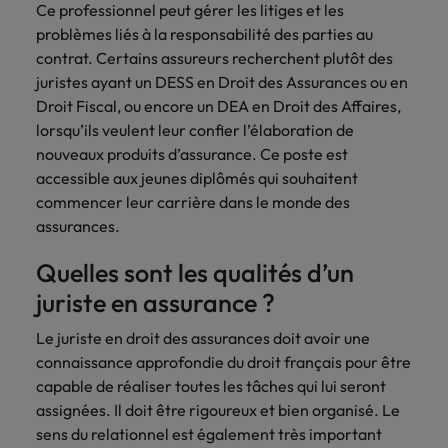
Lisez leurs témoignages pour en savoir
Ce professionnel peut gérer les litiges et les
opportunités en
déterminant
plus sur une carrière chez Robert
problèmes liés à la responsabilité des parties au
Indonésie
Vietnam
logistique &
dans l'histoire des
Walters France.
contrat. Certains assureurs recherchent plutôt des
achats dans de
marques et des
nombreux sites
employeurs les
juristes ayant un DESS en Droit des Assurances ou en
En savoir plus
en France.
plus respectés de
Droit Fiscal, ou encore un DEA en Droit des Affaires,
France.
lorsqu’ils veulent leur confier l’élaboration de
Executive search
nouveaux produits d’assurance. Ce poste est
Ressources
Santé
accessible aux jeunes diplômés qui souhaitent
Trouvez les bons dirigeants pour votre
humaines
commencer leur carrière dans le monde des
entreprise grâce à notre service sur
Obtenez un rôle
assurances.
mesure.
clé dans une
Trouvez un poste
entreprise ayant
qui vous donnera
Quelles sont les qualités d’un
Contactez-nous pour en savoir plus
du sens.
l'occasion d'aider
les gens à tirer le
juriste en assurance ?
meilleur d'eux-
même.
Le juriste en droit des assurances doit avoir une
connaissance approfondie du droit français pour être
capable de réaliser toutes les tâches qui lui seront
Nous rejoindre
assignées. Il doit être rigoureux et bien organisé. Le
Avez-vous déjà
sens du relationnel est également très important
envisagé une