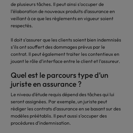
Case studies
hautement
Belgique
Malaisie
Espace presse
plus grand
de plusieurs tâches. Il peut ainsi s’occuper de
Conseil
Juridique & fiscal
Comment négocier son salaire ?
Espace
Espace
Notre
stratégiques.
nombre d'offres
l’élaboration de nouveaux produits d’assurance en
Mexique
presse
presse
responsabilité
Canada
Mexique
d'emploi dans
veillant à ce que les règlements en vigueur soient
Market intelligence
Talent development
Espace presse
l'immobilier et la
sociale et
Nouvelle-Zélande
Entreprises
Logistique & achats
respectés.
Consultez
Consultez nos
Conseils carrière
construction.
Chile
Nouvelle-Zélande
sociétale
Le guide des meilleures pratiques en
nos
dernières
Pays-Bas
Assurer lors de ses 90 premiers
Notre responsabilité sociale et sociétale
matière d'onboarding
dernières
études et
Il doit s’assurer que les clients soient bien indemnisés
Notre politique
Chine continentale
Pays-Bas
jours en tant que dirigeant
Marketing & commercial
IT & digital
Juridique &
études et
prenez contact
Philippines
RSE nous permet
s’ils ont souffert des dommages prévus par le
parutions
avec nous.
fiscal
de réaliser le
Corée du Sud
contrat. Il peut également traiter les contentieux en
Boostez votre
Philippines
Entreprises
dans la
Portugal
potentiel de
Ressources humaines
carrière en
jouant le rôle d’interface entre le client et l’assureur.
Entrez en contact
Le recrutement à l'ère des
presse.
chacun tout en
travaillant sur les
Émirats Arabes Unis
Portugal
avec des
exigences
Royaume-Uni
réduisant notre
technologies et
Quel est le parcours type d’un
entreprises qui
impact sur
Santé
les projets les
Espagne
Royaume-Uni
renforcent leur
Singapour
juriste en assurance ?
l'environnement.
plus pointus.
Entreprises
direction
Découvrez-en
Etats-Unis
Suisse
Singapour
juridique ou
Les impacts de la directive
Le niveau d’étude requis dépend des tâches qui lui
Nous rejoindre
plus sur notre
fiscale.
transparence des salaires
seront assignées. Par exemple, un juriste peut
engagement.
Taiwan
France
Suisse
rédiger les contrats d’assurance en se basant sur des
Logistique &
Marketing &
Thailande
modèles préétablis. Il peut aussi s’occuper des
Travailler chez nous
Hong Kong
Taiwan
achats
commercial
procédures d’indemnisation.
Vietnam
Nos collaborateurs font la différence.
Inde
Thailande
Consultez nos
Jouez un rôle