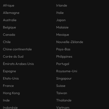
Afrique
Irlande
Allemagne
Italie
Australie
Japon
Belgique
Malaisie
Canada
Mexique
Chile
Nouvelle-Zélande
Chine continentale
Pays-Bas
Corée du Sud
Philippines
Émirats Arabes Unis
Portugal
Espagne
Royaume-Uni
Etats-Unis
Singapour
France
Suisse
Hong Kong
Taiwan
Inde
Thailande
Indonésie
Vietnam