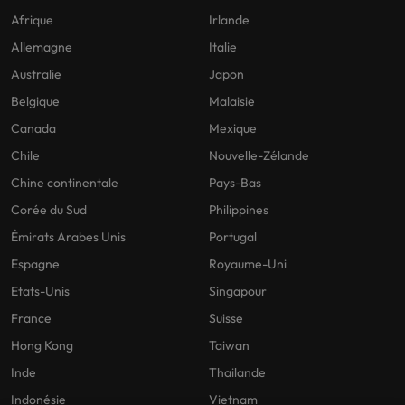
Afrique
Irlande
Allemagne
Italie
Australie
Japon
Belgique
Malaisie
Canada
Mexique
Chile
Nouvelle-Zélande
Chine continentale
Pays-Bas
Corée du Sud
Philippines
Émirats Arabes Unis
Portugal
Espagne
Royaume-Uni
Etats-Unis
Singapour
France
Suisse
Hong Kong
Taiwan
Inde
Thailande
Indonésie
Vietnam